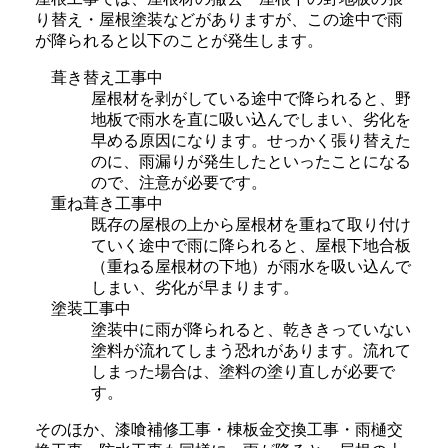
り替え・屋根塗装などがありますが、この途中で雨
が降られると以下のことが発生します。
葺き替え工事中
屋根材を剥がしている途中で降られると、野
地板で雨水を直に吸い込んでしまい、劣化を
早める原因になります。せっかく張り替えた
のに、雨漏りが発生したといったことになる
ので、注意が必要です。
重ね葺き工事中
既存の屋根の上から屋根材を重ねて取り付け
ていく途中で雨に降られると、屋根下地合板
（重ねる屋根材の下地）が雨水を吸い込んで
しまい、劣化が早まります。
塗装工事中
塗装中に雨が降られると、乾ききっていない
塗料が流れてしまう恐れがあります。流れて
しまった場合は、塗料の塗り直しが必要で
す。
そのほか、漆喰補修工事・棟板金交換工事・雨樋交