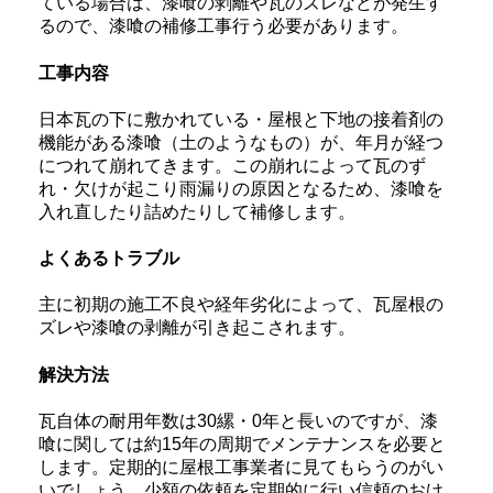
ている場合は、漆喰の剥離や瓦のズレなどが発生す
るので、漆喰の補修工事行う必要があります。
工事内容
日本瓦の下に敷かれている・屋根と下地の接着剤の
機能がある漆喰（土のようなもの）が、年月が経つ
につれて崩れてきます。この崩れによって瓦のず
れ・欠けが起こり雨漏りの原因となるため、漆喰を
入れ直したり詰めたりして補修します。
よくあるトラブル
主に初期の施工不良や経年劣化によって、瓦屋根の
ズレや漆喰の剥離が引き起こされます。
解決方法
瓦自体の耐用年数は30縲・0年と長いのですが、漆
喰に関しては約15年の周期でメンテナンスを必要と
します。定期的に屋根工事業者に見てもらうのがい
いでしょう。少額の依頼を定期的に行い信頼のおけ